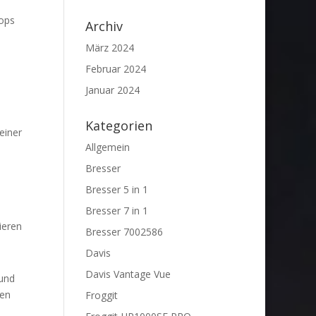
hops
Archiv
März 2024
Februar 2024
Januar 2024
e
Kategorien
einer
Allgemein
Bresser
Bresser 5 in 1
Bresser 7 in 1
ieren
Bresser 7002586
Davis
Davis Vantage Vue
 und
len
Froggit