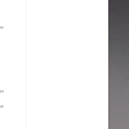
in
ben
ve