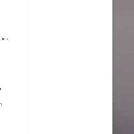
mmen
n
m