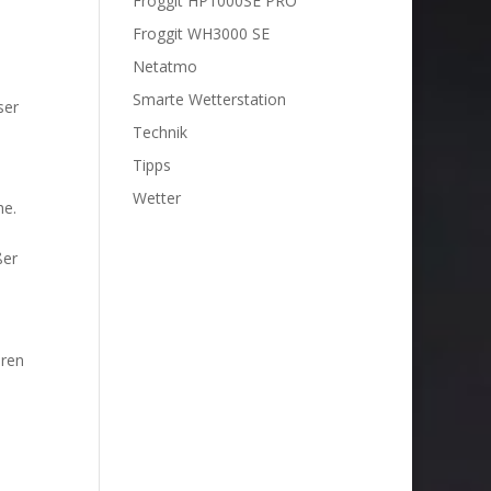
Froggit HP1000SE PRO
Froggit WH3000 SE
Netatmo
Smarte Wetterstation
ser
Technik
Tipps
Wetter
he.
ßer
aren