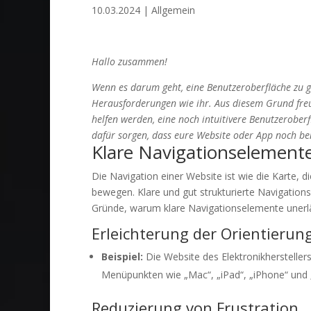
10.03.2024
|
Allgemein
Hallo zusammen!
Wenn es darum geht, eine Benutzeroberfläche zu ges
Herausforderungen wie ihr. Aus diesem Grund freue
helfen werden, eine noch intuitivere Benutzerober
dafür sorgen, dass eure Website oder App noch ben
Klare Navigationselement
Die Navigation einer Website ist wie die Karte, 
bewegen. Klare und gut strukturierte Navigations
Gründe, warum klare Navigationselemente unerläs
Erleichterung der Orientierun
Beispiel:
Die Website des Elektronikherstellers
Menüpunkten wie „Mac“, „iPad“, „iPhone“ und 
Reduzierung von Frustration