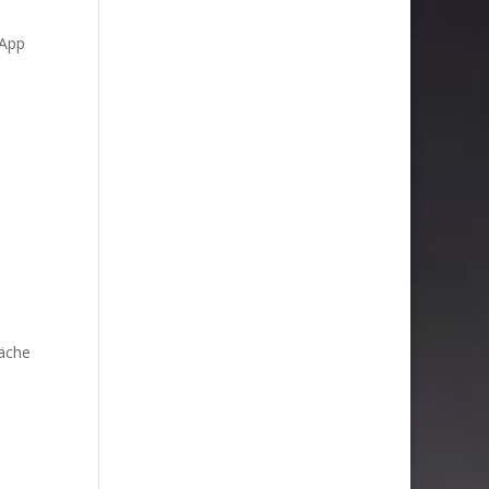
 App
läche