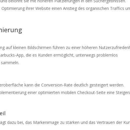
und belohnt sie mit höheren Platzierungen in den Suchergebnissen.
Optimierung ihrer Website einen Anstieg des organischen Traffics u
imierung
ng auf kleinen Bildschirmen führen zu einer höheren Nutzerzufriedenh
r Starbucks-App, die es Kunden ermöglicht, unterwegs problemlos
u sammeln.
roberfläche kann die Conversion-Rate deutlich gesteigert werden.
lementierung einer optimierten mobilen Checkout-Seite eine Steiger
il
trägt dazu bei, das Markenimage zu stärken und das Vertrauen der Ku