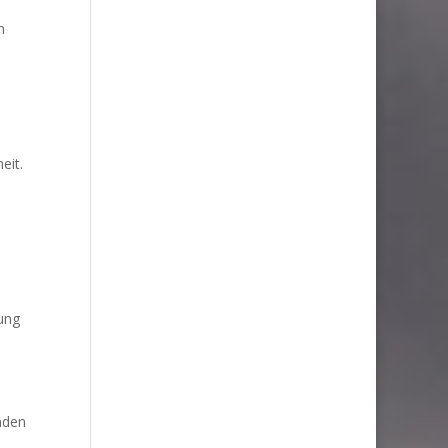
m
eit.
ung
nden