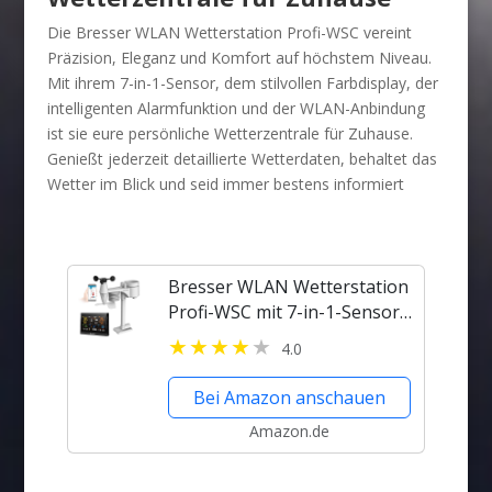
Die Bresser WLAN Wetterstation Profi-WSC vereint
Präzision, Eleganz und Komfort auf höchstem Niveau.
Mit ihrem 7-in-1-Sensor, dem stilvollen Farbdisplay, der
intelligenten Alarmfunktion und der WLAN-Anbindung
ist sie eure persönliche Wetterzentrale für Zuhause.
Genießt jederzeit detaillierte Wetterdaten, behaltet das
Wetter im Blick und seid immer bestens informiert
Bresser WLAN Wetterstation
Profi-WSC mit 7-in-1-Sensor,
Farbdisplay schwarz,
4.0
Alarmfunktion, für
Wettervorhersage,
Bei Amazon anschauen
Temperatur- &
Amazon.de
Niederschlagsmessung