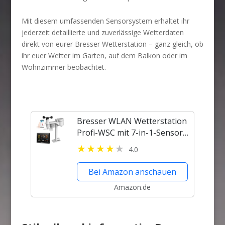
Mit diesem umfassenden Sensorsystem erhaltet ihr
jederzeit detaillierte und zuverlässige Wetterdaten
direkt von eurer Bresser Wetterstation – ganz gleich, ob
ihr euer Wetter im Garten, auf dem Balkon oder im
Wohnzimmer beobachtet.
Bresser WLAN Wetterstation
Profi-WSC mit 7-in-1-Sensor,
Farbdisplay schwarz,
4.0
Alarmfunktion, für
Wettervorhersage,
Bei Amazon anschauen
Temperatur- &
Amazon.de
Niederschlagsmessung